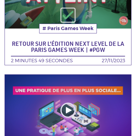
# Paris Games Week
Thématique
RETOUR SUR L'ÉDITION NEXT LEVEL DE LA
PARIS GAMES WEEK | #PGW
DURÉE
2 MINUTES 49 SECONDES
DATE
27/11/2023
Poster
de
la
video