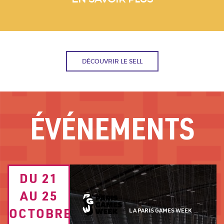
DÉCOUVRIR LE SELL
ÉVÉNEMENTS
Image
DU 21
TEXTE
de
fond
AU 25
DATE
Logo
OCTOBRE
PERSONNALISÉ
LA PARIS GAMES WEEK