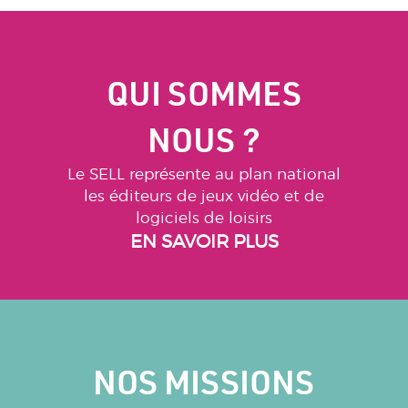
QUI SOMMES
NOUS ?
Le SELL représente au plan national
les éditeurs de jeux vidéo et de
logiciels de loisirs
EN SAVOIR PLUS
NOS MISSIONS