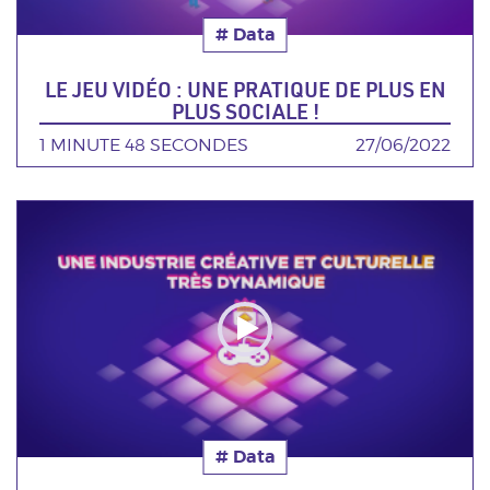
# Data
Thématique
LE JEU VIDÉO : UNE PRATIQUE DE PLUS EN
PLUS SOCIALE !
DURÉE
1 MINUTE 48 SECONDES
DATE
27/06/2022
Poster
de
la
video
# Data
Thématique