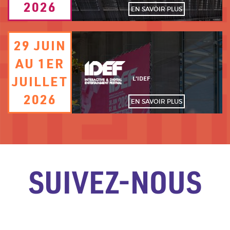
2026
EN SAVOIR PLUS
Image
29 JUIN
TEXTE
de
fond
AU 1ER
DATE
Logo
JUILLET
PERSONNALISÉ
L'IDEF
2026
EN SAVOIR PLUS
SUIVEZ-NOUS