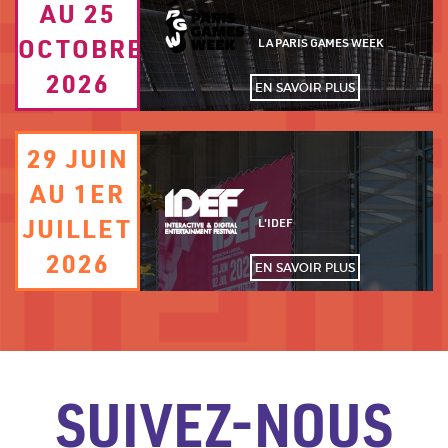
fond
AU 25
DATE
Logo
OCTOBRE
PERSONNALISÉ
LA PARIS GAMES WEEK
2026
EN SAVOIR PLUS
Image
29 JUIN
TEXTE
de
fond
AU 1ER
DATE
Logo
JUILLET
PERSONNALISÉ
L'IDEF
2026
EN SAVOIR PLUS
SUIVEZ-NOUS