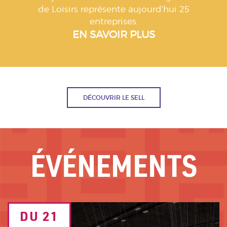
de Loisirs représente aujourd’hui 25
entreprises.
EN SAVOIR PLUS
DÉCOUVRIR LE SELL
ÉVÉNEMENTS
Image
DU 21
TEXTE
de