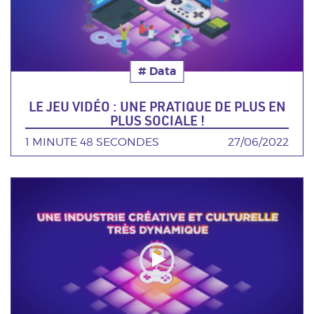
# Data
Thématique
LE JEU VIDÉO : UNE PRATIQUE DE PLUS EN
PLUS SOCIALE !
DURÉE
1 MINUTE 48 SECONDES
DATE
27/06/2022
Poster
de
la
video