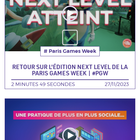
# Paris Games Week
Thématique
RETOUR SUR L'ÉDITION NEXT LEVEL DE LA
PARIS GAMES WEEK | #PGW
DURÉE
2 MINUTES 49 SECONDES
DATE
27/11/2023
Poster
de
la
video