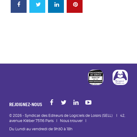
FACEBOOK
TWITTER
LINKEDIN
PINTEREST
http://www.af
htt
Facebook
Twitt
REJOIGNEZ-NOUS
© 2026 - Syndicat des Editeurs de Logiciels de Loisirs (SELL) I 42,
avenue Kléber 75116 Paris l
Nous trouver
I
Du Lundi au vendredi de 9h30 à 18h