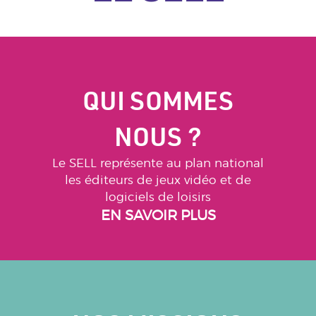
QUI SOMMES
NOUS ?
Le SELL représente au plan national
les éditeurs de jeux vidéo et de
logiciels de loisirs
EN SAVOIR PLUS