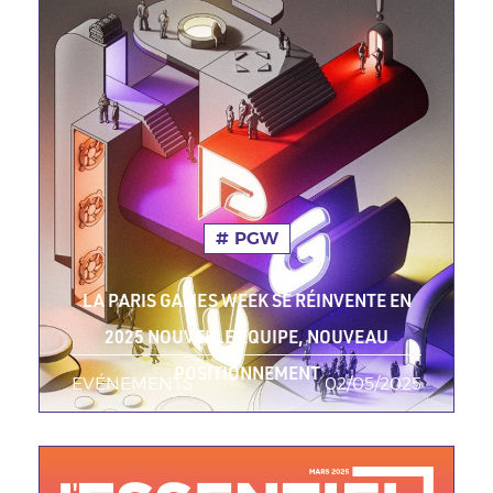
PGW
LA PARIS GAMES WEEK SE RÉINVENTE EN
2025 NOUVELLE ÉQUIPE, NOUVEAU
POSITIONNEMENT
EVÉNEMENTS
TAGS MINEURES
02/05/2025
Date