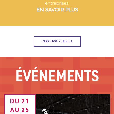
entreprises.
EN SAVOIR PLUS
DÉCOUVRIR LE SELL
ÉVÉNEMENTS
Image
DU 21
TEXTE
de
fond
AU 25
DATE