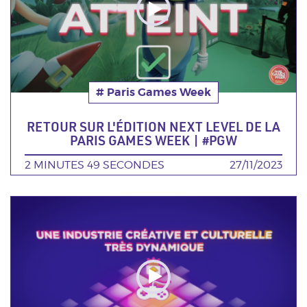
# Paris Games Week
Thématique
RETOUR SUR L'ÉDITION NEXT LEVEL DE LA
PARIS GAMES WEEK | #PGW
DURÉE
2 MINUTES 49 SECONDES
DATE
27/11/2023
Poster
de
la
video