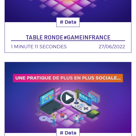
# Data
Thématique
TABLE RONDE #GAMEINFRANCE
DURÉE
1 MINUTE 11 SECONDES
DATE
27/06/2022
Poster
de
la
video
# Data
Thématique