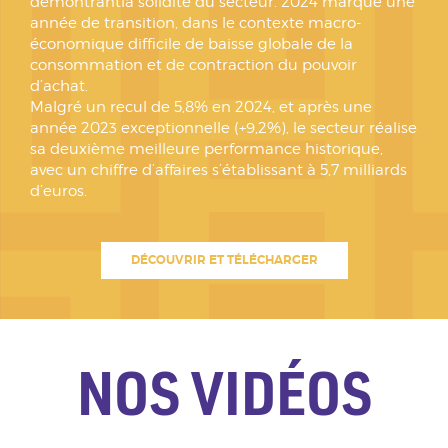
démontrantla solidité du secteur. 2024 marque une
année de transition, dans le contexte macro-
économique difficile de baisse globale de la
consommation et de contraction du pouvoir
d’achat.
Malgré un recul de 5,8% en 2024, et après une
année 2023 exceptionnelle (+9,2%), le secteur réalise
sa deuxième meilleure performance historique,
avec un chiffre d’affaires s’établissant à 5,7 milliards
d’euros.
DÉCOUVRIR ET TÉLÉCHARGER
NOS VIDÉOS