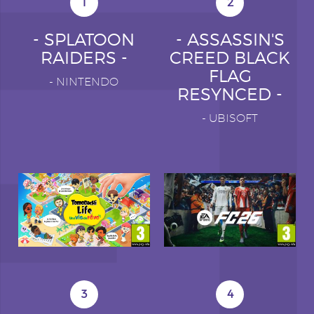
1
2
- SPLATOON
- ASSASSIN'S
RAIDERS -
CREED BLACK
FLAG
-
NINTENDO
RESYNCED -
-
UBISOFT
3
4