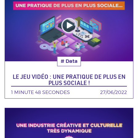
la
video
# Data
Thématique
LE JEU VIDÉO : UNE PRATIQUE DE PLUS EN
PLUS SOCIALE !
DURÉE
1 MINUTE 48 SECONDES
DATE
27/06/2022
Poster
de
la
video