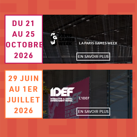
Image
DU 21
TEXTE
de
fond
AU 25
DATE
Logo
OCTOBRE
PERSONNALISÉ
LA PARIS GAMES WEEK
2026
EN SAVOIR PLUS
Image
29 JUIN
TEXTE
de
fond
AU 1ER
DATE
Logo
JUILLET
PERSONNALISÉ
L'IDEF
2026
EN SAVOIR PLUS