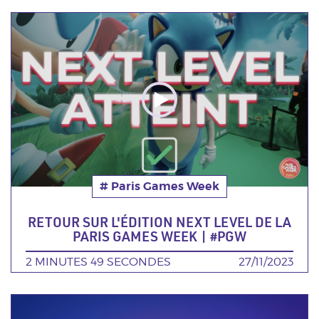
Poster
de
la
video
# Paris Games Week
Thématique
RETOUR SUR L'ÉDITION NEXT LEVEL DE LA
PARIS GAMES WEEK | #PGW
DURÉE
2 MINUTES 49 SECONDES
DATE
27/11/2023
Poster
de