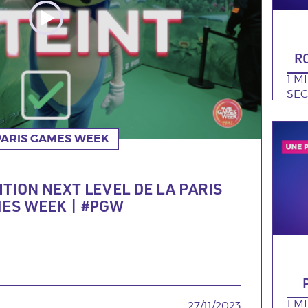
R
DU
1 M
SE
Poster
PARIS GAMES WEEK
de
ÉMATIQUE
la
video
ITION NEXT LEVEL DE LA PARIS
ES WEEK | #PGW
DU
1 M
DATE
27/11/2023