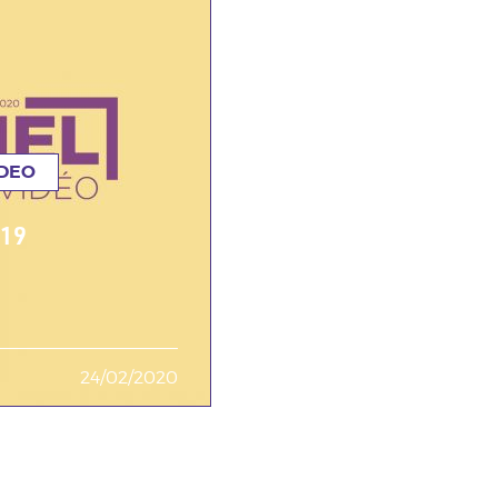
IDEO
19
24/02/2020
Date