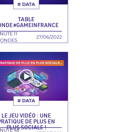
# DATA
THÉMATIQUE
TABLE
ONDE #GAMEINFRANCE
RÉE
INUTE 11
DATE
27/06/2022
CONDES
# DATA
THÉMATIQUE
LE JEU VIDÉO : UNE
PRATIQUE DE PLUS EN
PLUS SOCIALE !
RÉE
INUTE 48