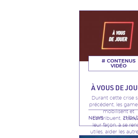
CONTENUS
VIDÉO
À VOUS DE JO
Durant cette crise 
Sous
précédent, les game
titre
mobilisent et
NEWS
TAGS MINEURES
21/04
contribuent, chacu
leur façon, à se re
utiles, aider les autr