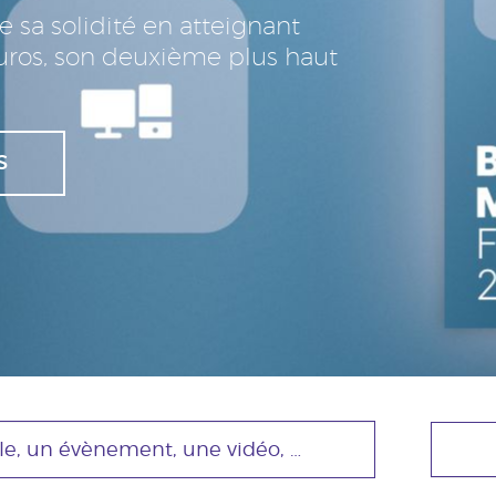
VIDÉO
e sa solidité en atteignant
E ! 40,2 MILLIONS DE
 29 juin au mercredi 1er juillet
E POUR
euros, son deuxième plus haut
5
AGNER LES
S
S
S
S
S