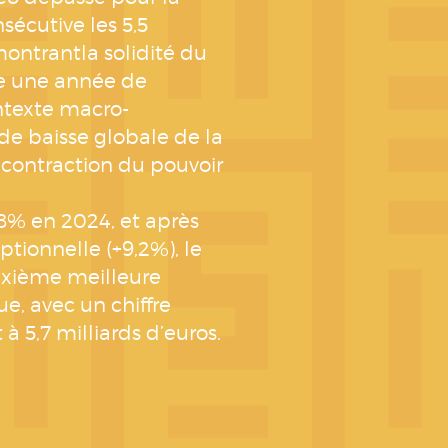
écutive les 5,5
montrantla solidité du
e une année de
ontexte macro-
de baisse globale de la
contraction du pouvoir
8% en 2024, et après
tionnelle (+9,2%), le
euxième meilleure
e, avec un chiffre
t à 5,7 milliards d’euros.