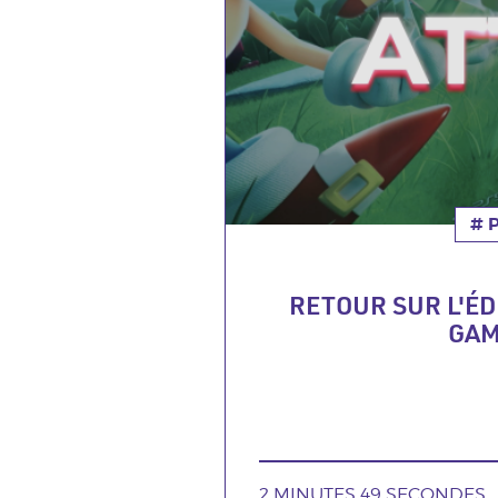
# 
TH
RETOUR SUR L'ÉD
GAM
DURÉE
2 MINUTES 49 SECONDES