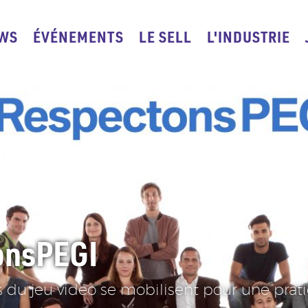
WS
ÉVÉNEMENTS
ACCUEIL
LE SELL
L'INDUSTRIE
tion
pale
onsPEGI
is du jeu vidéo se mobilisent pour une prat