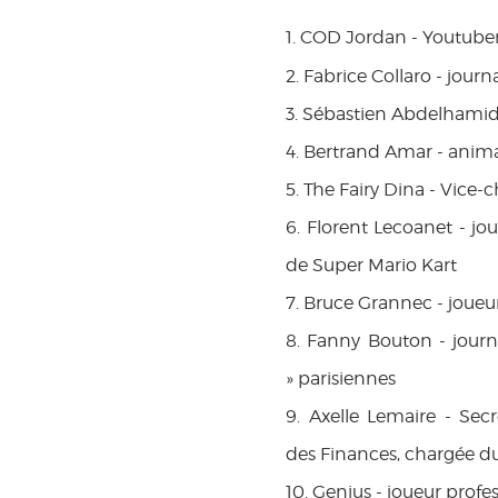
1. COD Jordan - Youtube
2. Fabrice Collaro
- journ
3. Sébastien Abdelhamid 
4. Bertrand Amar - animat
5. The Fairy Dina - Vic
6. Florent Lecoanet - j
de Super Mario Kart
7. Bruce Grannec - joueu
8. Fanny Bouton - journa
» parisiennes
9. Axelle Lemaire - Sec
des Finances, chargée d
10. Genius - joueur prof