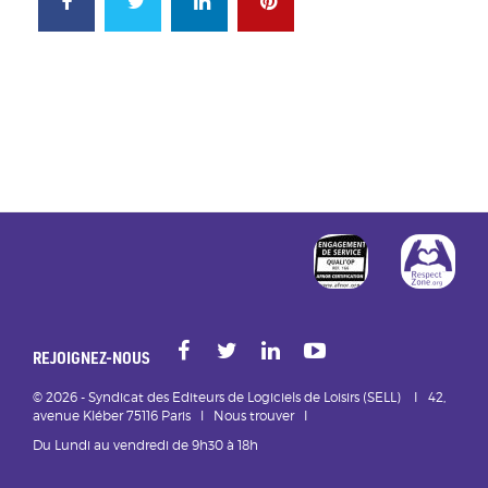
FACEBOOK
TWITTER
LINKEDIN
PINTEREST
http://www.af
htt
Facebook
Twitt
REJOIGNEZ-NOUS
© 2026 - Syndicat des Editeurs de Logiciels de Loisirs (SELL) I 42,
avenue Kléber 75116 Paris l
Nous trouver
I
Du Lundi au vendredi de 9h30 à 18h