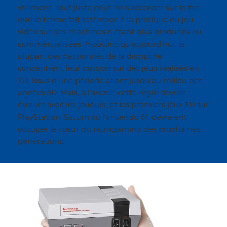
vraiment. Tout juste peut-on s’accorder sur le fait
que le terme fait référence à la pratique du jeu
vidéo sur des machines n’étant plus produites ou
commercialisées. Ajoutons qu’aujourd’hui, la
plupart des passionnés de la discipline
concentrent leur passion sur des jeux réalisés en
2D, issus d’une période allant jusqu’au milieu des
années 90. Mais, à l’avenir, cette règle devrait
évoluer avec les joueurs, et les premiers jeux 3D sur
PlayStation, Saturn ou Nintendo 64 devraient
occuper le cœur du retrogaming des prochaines
générations.