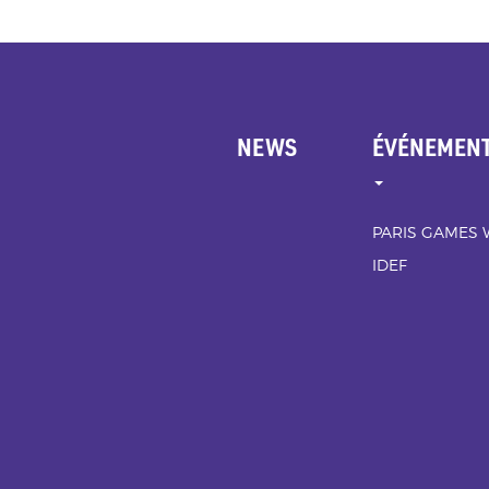
NEWS
ÉVÉNEMEN
Menu
Pied
de
PARIS GAMES
page
IDEF