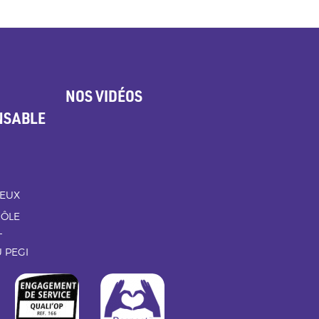
NOS VIDÉOS
NSABLE
EUX
RÔLE
L
 PEGI
http://www.afnor.org
http://www.respectzone.org/