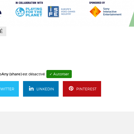
É
Any (share)
est désactivé.
✓ Autoriser
TWITTER
LINKEDIN
PINTEREST