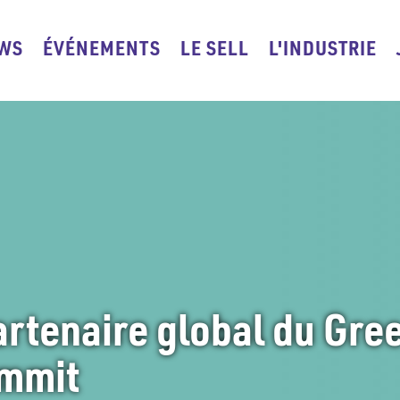
WS
ÉVÉNEMENTS
ACCUEIL
LE SELL
L'INDUSTRIE
tion
pale
artenaire global du Gre
mmit