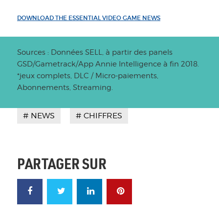
DOWNLOAD THE ESSENTIAL VIDEO GAME NEWS
Sources : Données SELL, à partir des panels
GSD/Gametrack/App Annie Intelligence à fin 2018.
*jeux complets, DLC / Micro-paiements,
Abonnements, Streaming.
NEWS
CHIFFRES
PARTAGER SUR
FACEBOOK
TWITTER
LINKEDIN
PINTEREST