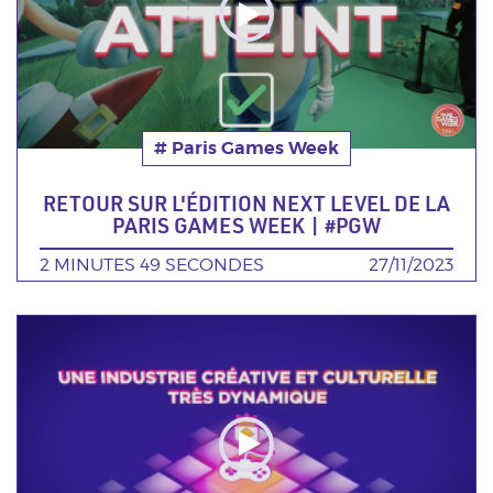
# Paris Games Week
Thématique
RETOUR SUR L'ÉDITION NEXT LEVEL DE LA
PARIS GAMES WEEK | #PGW
DURÉE
2 MINUTES 49 SECONDES
DATE
27/11/2023
Poster
de
la
video