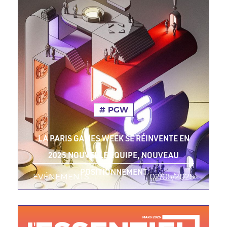
PGW
LA PARIS GAMES WEEK SE RÉINVENTE EN
2025 NOUVELLE ÉQUIPE, NOUVEAU
POSITIONNEMENT
EVÉNEMENTS
TAGS MINEURES
02/05/2025
Date