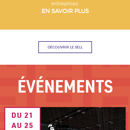
entreprises.
EN SAVOIR PLUS
DÉCOUVRIR LE SELL
ÉVÉNEMENTS
Image
DU 21
TEXTE
de
fond
AU 25
DATE