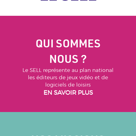
QUI SOMMES
NOUS ?
Le SELL représente au plan national
les éditeurs de jeux vidéo et de
logiciels de loisirs
EN SAVOIR PLUS