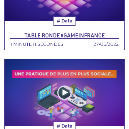
# Data
Thématique
TABLE RONDE #GAMEINFRANCE
DURÉE
1 MINUTE 11 SECONDES
DATE
27/06/2022
Poster
de
la
video
# Data
Thématique