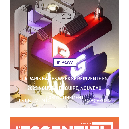
PGW
LA PARIS GAMES WEEK SE RÉINVENTE EN
2025 NOUVELLE ÉQUIPE, NOUVEAU
POSITIONNEMENT
EVÉNEMENTS
TAGS MINEURES
02/05/2025
Date