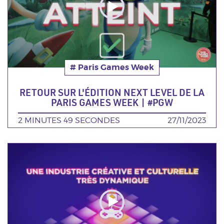
# Paris Games Week
Thématique
RETOUR SUR L'ÉDITION NEXT LEVEL DE LA
PARIS GAMES WEEK | #PGW
DURÉE
2 MINUTES 49 SECONDES
DATE
27/11/2023
Poster
de
la
video