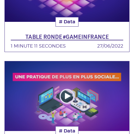
# Data
Thématique
TABLE RONDE #GAMEINFRANCE
DURÉE
1 MINUTE 11 SECONDES
DATE
27/06/2022
Poster
de
la
video
# Data
Thématique