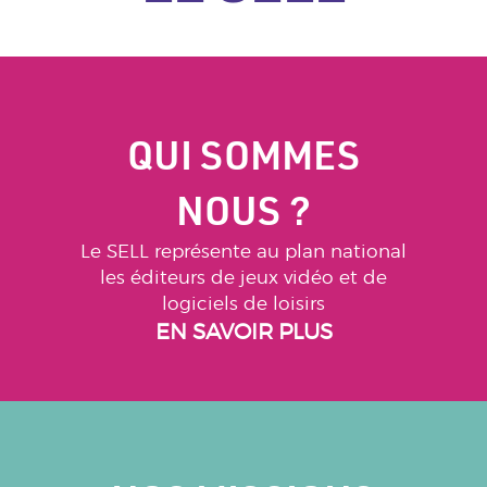
QUI SOMMES
NOUS ?
Le SELL représente au plan national
les éditeurs de jeux vidéo et de
logiciels de loisirs
EN SAVOIR PLUS