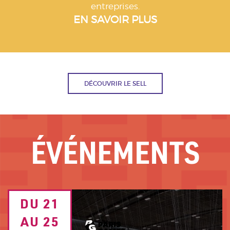
entreprises.
EN SAVOIR PLUS
DÉCOUVRIR LE SELL
ÉVÉNEMENTS
Image
DU 21
TEXTE
de
fond
AU 25
DATE